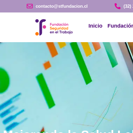
contacto@stfundacion.cl
(32)
Inicio
Fundació