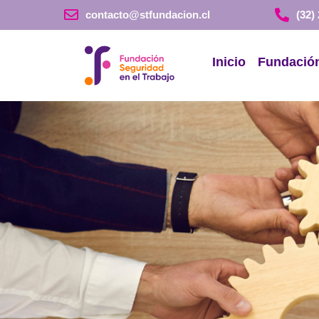
contacto@stfundacion.cl
(32)
Inicio
Fundació