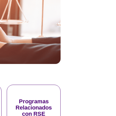
Solicita tu
Programas
asesoría
Relacionados
con RSE