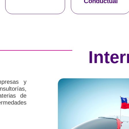
AQUÍ
AQUÍ
Conductual
Inte
mpresas y
sultorías,
aterias de
ermedades