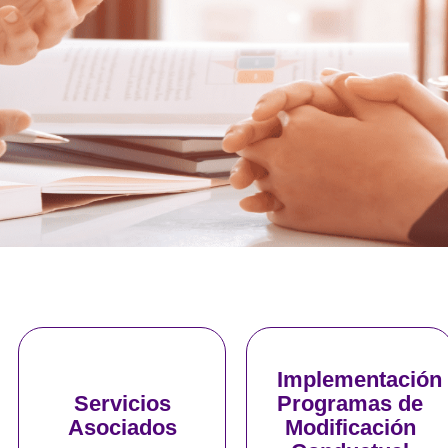
Solicita tu
Solicita tu
Implementación
asesoría
asesoría
Servicios
Programas de
Asociados
Modificación