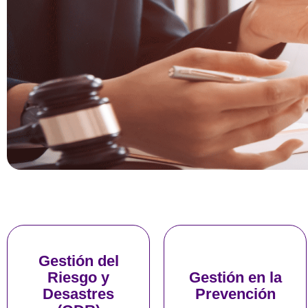
Solicita tu
Solicita tu
Gestión del
asesoría
asesoría
Riesgo y
Gestión en la
Desastres
Prevención