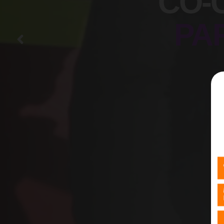
CO-
PA