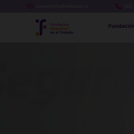
contacto@stfundacion.cl
(32)
Inicio
Fundació