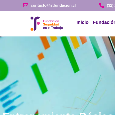
contacto@stfundacion.cl
(32)
Inicio
Fundació