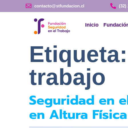
contacto@stfundacion.cl
(32)
Inicio
Fundació
Etiqueta
trabajo
Seguridad en el
en Altura Física