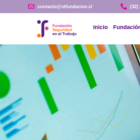
contacto@stfundacion.cl
(32)
Inicio
Fundació